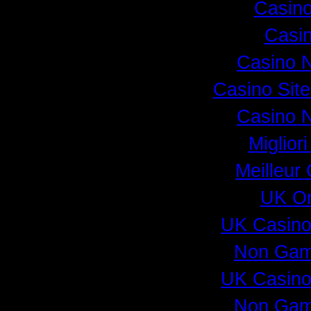
Casino
Casi
Casino 
Casino Sit
Casino 
Miglior
Meilleur
UK On
UK Casino
Non Gam
UK Casino
Non Gam