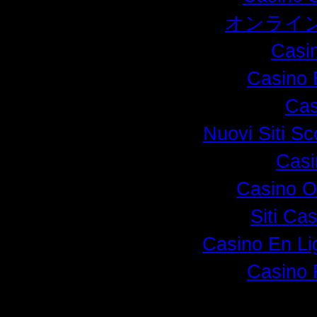
オンライ
Casi
Casino 
Cas
Nuovi Siti 
Casi
Casino O
Siti C
Casino En Li
Casino 