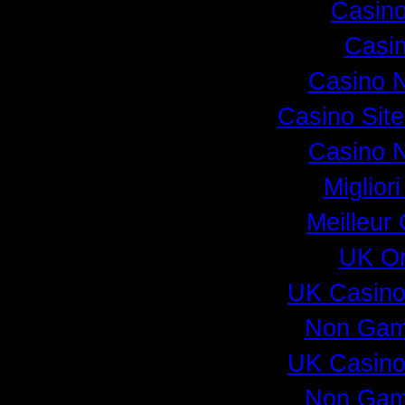
Casino
Casi
Casino 
Casino Sit
Casino 
Miglior
Meilleur
UK On
UK Casino
Non Gam
UK Casino
Non Gam