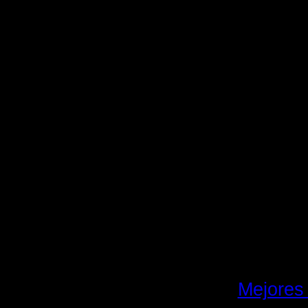
Inspir
Mejores